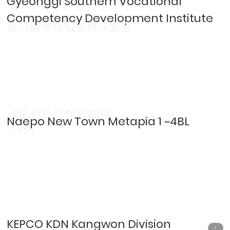
Gyeonggi Southern Vocational
Competency Development Institute
경기남부직업능력개발원
내포신도시 메타피아
Naepo New Town Metapia 1 ~4BL
1~4BL
KEPCO KDN Kangwon Division
↑