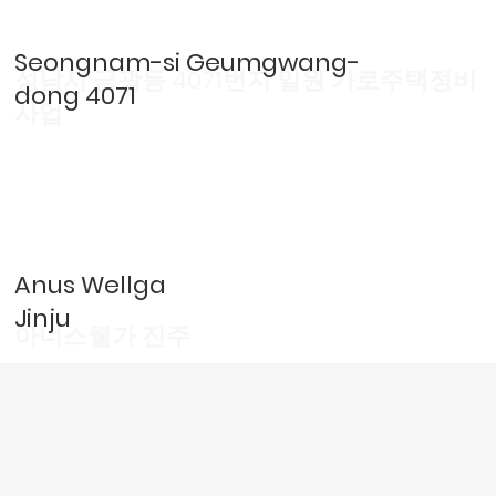
Seongnam-si Geumgwang-
성남시 금광동 4071번지 일원 가로주택정비
dong 4071
사업
Anus Wellga
Jinju
​아너스웰가 진주