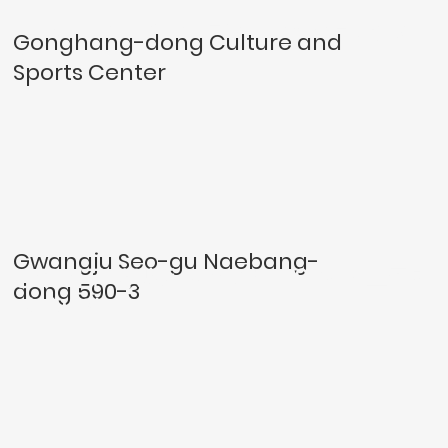
공항동 문화 · 체육센터 생활 SOC복합화사
Gonghang-dong Culture and
업
Sports Center
Gwangju Seo-gu Naebang-
광주 서구 내방동 590-3번지 일원 가로주택
dong 590-3
정비사업